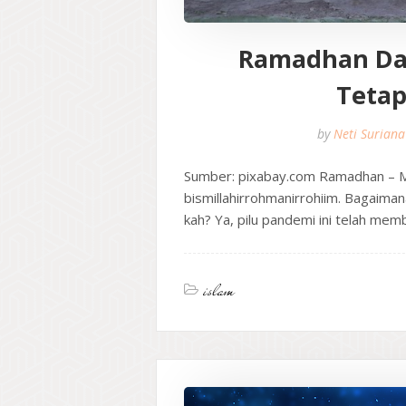
Ramadhan Da
Tetap
by
Neti Suriana
Sumber: pixabay.com Ramadhan – Me
bismillahirrohmanirrohiim. Bagaima
kah? Ya, pilu pandemi ini telah m
islam