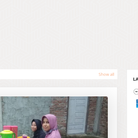
Show all
L