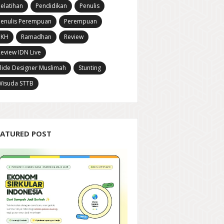
elatihan
Pendidikan
Penulis
Penulis Perempuan
Perempuan
PKH
Ramadhan
Review
eview IDN Live
lide Designer Muslimah
Stunting
Wisuda STTB
EATURED POST