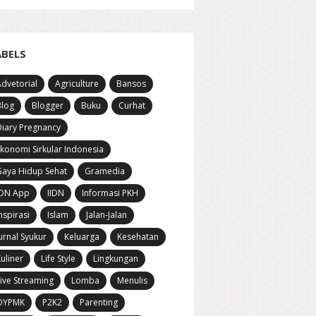
ABELS
dvetorial
Agriculture
Bansos
Blog
Blogger
Buku
Curhat
iary Pregnancy
konomi Sirkular Indonesia
aya Hidup Sehat
Gramedia
IDN App
IIDN
Informasi PKH
nspirasi
Islam
Jalan-Jalan
urnal Syukur
Keluarga
Kesehatan
uliner
Life Style
Lingkungan
ive Streaming
Lomba
Menulis
OYPMK
P2K2
Parenting