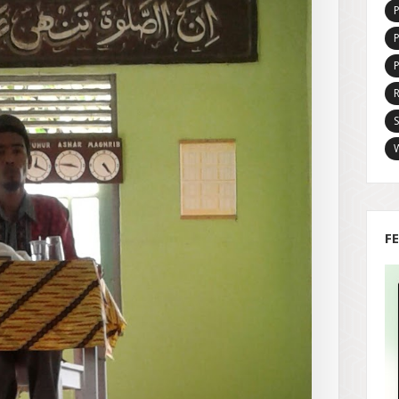
P
R
S
F