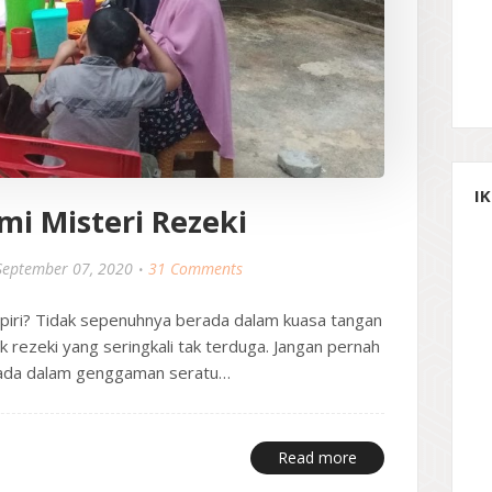
I
 Misteri Rezeki
September 07, 2020
31 Comments
iri? Tidak sepenuhnya berada dalam kuasa tangan
k rezeki yang seringkali tak terduga. Jangan pernah
ng ada dalam genggaman seratu…
Read more