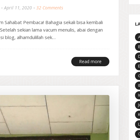
April 11, 2020
32 Comments
m Sahabat Pembaca! Bahagia sekali bisa kembali
L
 Setelah sekian lama vacum menulis, abai dengan
si blog, alhamdulillah sek…
A
D
Read more
E
G
I
J
K
L