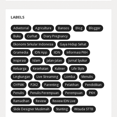
LABELS
Advetorial
Agriculture
Bansos
Blog
Blogger
Buku
Curhat
Diary Pregnancy
Ekonomi Sirkular Indonesia
Gaya Hidup Sehat
Gramedia
IDN App
IIDN
Informasi PKH
Inspirasi
Islam
Jalan-Jalan
Jurnal Syukur
Keluarga
Kesehatan
Kuliner
Life Style
Lingkungan
Live Streaming
Lomba
Menulis
OYPMK
P2K2
Parenting
Pelatihan
Pendidikan
Penulis
Penulis Perempuan
Perempuan
PKH
Ramadhan
Review
Review IDN Live
Slide Designer Muslimah
Stunting
Wisuda STTB