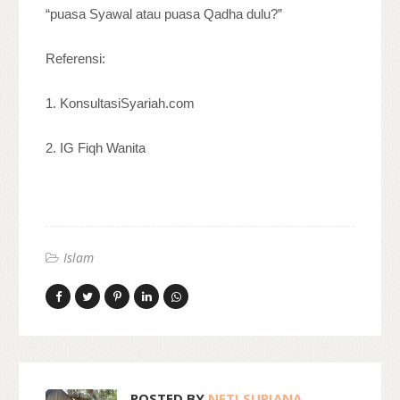
“puasa Syawal atau puasa Qadha dulu?”
Referensi:
1. KonsultasiSyariah.com
2. IG Fiqh Wanita
Islam
POSTED BY
NETI SURIANA