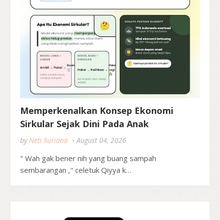
Memperkenalkan Konsep Ekonomi
Sirkular Sejak Dini Pada Anak
by
Neti Suriana
August 04, 2026
" Wah gak bener nih yang buang sampah
sembarangan ," celetuk Qiyya k…