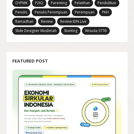
OYPMK
P2K2
Parenting
Pelatihan
Pendidikan
Penulis
Penulis Perempuan
Perempuan
PKH
Ramadhan
Review
Review IDN Live
Slide Designer Muslimah
Stunting
Wisuda STTB
FEATURED POST