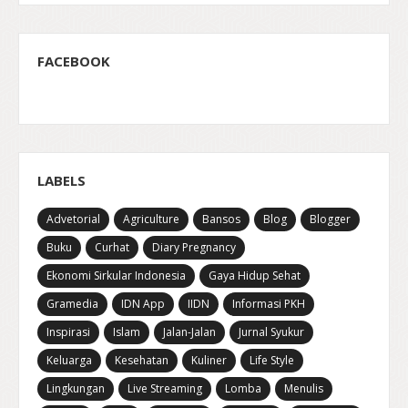
FACEBOOK
LABELS
Advetorial
Agriculture
Bansos
Blog
Blogger
Buku
Curhat
Diary Pregnancy
Ekonomi Sirkular Indonesia
Gaya Hidup Sehat
Gramedia
IDN App
IIDN
Informasi PKH
Inspirasi
Islam
Jalan-Jalan
Jurnal Syukur
Keluarga
Kesehatan
Kuliner
Life Style
Lingkungan
Live Streaming
Lomba
Menulis