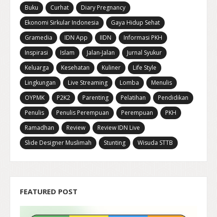
Buku
Curhat
Diary Pregnancy
Ekonomi Sirkular Indonesia
Gaya Hidup Sehat
Gramedia
IDN App
IIDN
Informasi PKH
Inspirasi
Islam
Jalan-Jalan
Jurnal Syukur
Keluarga
Kesehatan
Kuliner
Life Style
Lingkungan
Live Streaming
Lomba
Menulis
OYPMK
P2K2
Parenting
Pelatihan
Pendidikan
Penulis
Penulis Perempuan
Perempuan
PKH
Ramadhan
Review
Review IDN Live
Slide Designer Muslimah
Stunting
Wisuda STTB
FEATURED POST