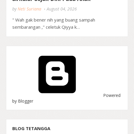
by
Neti Suriana
August 04, 2026
" Wah gak bener nih yang buang sampah
sembarangan ," celetuk Qiyya k…
Powered
by Blogger
BLOG TETANGGA