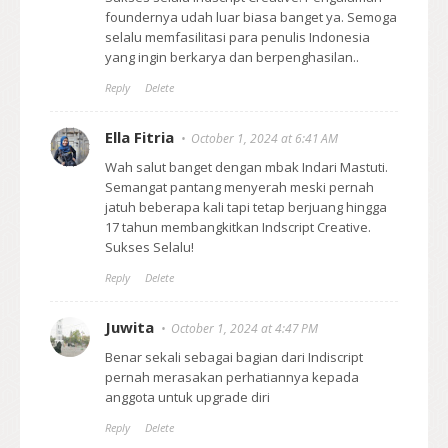
foundernya udah luar biasa banget ya. Semoga
selalu memfasilitasi para penulis Indonesia
yang ingin berkarya dan berpenghasilan..
Reply
Delete
Ella Fitria
October 1, 2024 at 6:41 AM
Wah salut banget dengan mbak Indari Mastuti.
Semangat pantang menyerah meski pernah
jatuh beberapa kali tapi tetap berjuang hingga
17 tahun membangkitkan Indscript Creative.
Sukses Selalu!
Reply
Delete
Juwita
October 1, 2024 at 4:47 PM
Benar sekali sebagai bagian dari Indiscript
pernah merasakan perhatiannya kepada
anggota untuk upgrade diri
Reply
Delete