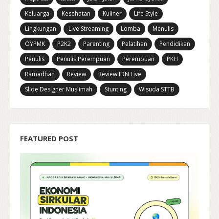
Keluarga
Kesehatan
Kuliner
Life Style
Lingkungan
Live Streaming
Lomba
Menulis
OYPMK
P2K2
Parenting
Pelatihan
Pendidikan
Penulis
Penulis Perempuan
Perempuan
PKH
Ramadhan
Review
Review IDN Live
Slide Designer Muslimah
Stunting
Wisuda STTB
FEATURED POST