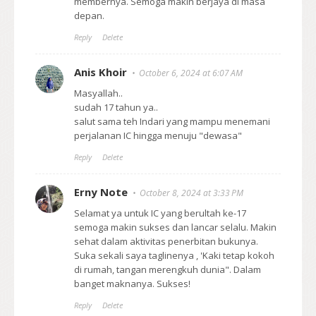
membernya. Semoga makin berjaya di masa
depan.
Reply
Delete
Anis Khoir
October 6, 2024 at 6:07 AM
Masyallah..
sudah 17 tahun ya..
salut sama teh Indari yang mampu menemani
perjalanan IC hingga menuju "dewasa"
Reply
Delete
Erny Note
October 8, 2024 at 3:33 PM
Selamat ya untuk IC yang berultah ke-17
semoga makin sukses dan lancar selalu. Makin
sehat dalam aktivitas penerbitan bukunya.
Suka sekali saya taglinenya , 'Kaki tetap kokoh
di rumah, tangan merengkuh dunia". Dalam
banget maknanya. Sukses!
Reply
Delete