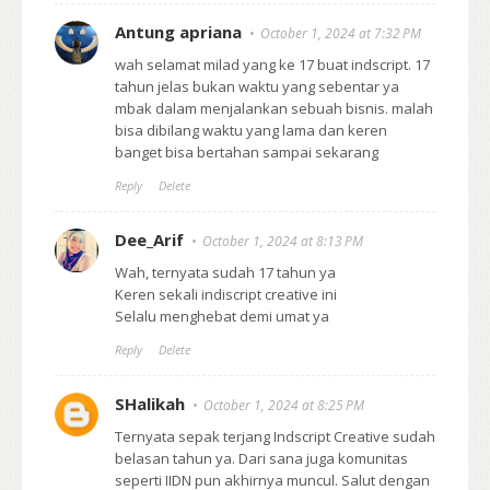
Antung apriana
October 1, 2024 at 7:32 PM
wah selamat milad yang ke 17 buat indscript. 17
tahun jelas bukan waktu yang sebentar ya
mbak dalam menjalankan sebuah bisnis. malah
bisa dibilang waktu yang lama dan keren
banget bisa bertahan sampai sekarang
Reply
Delete
Dee_Arif
October 1, 2024 at 8:13 PM
Wah, ternyata sudah 17 tahun ya
Keren sekali indiscript creative ini
Selalu menghebat demi umat ya
Reply
Delete
SHalikah
October 1, 2024 at 8:25 PM
Ternyata sepak terjang Indscript Creative sudah
belasan tahun ya. Dari sana juga komunitas
seperti IIDN pun akhirnya muncul. Salut dengan