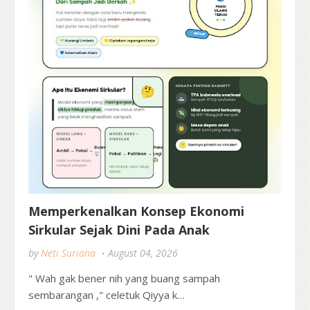
Memperkenalkan Konsep Ekonomi
Sirkular Sejak Dini Pada Anak
by
Neti Suriana
August 04, 2026
" Wah gak bener nih yang buang sampah
sembarangan ," celetuk Qiyya k…