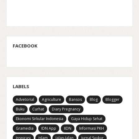
FACEBOOK
LABELS
Advetorial
Agriculture
Bansos
Blog
Blogger
Buku
Curhat
Diary Pregnancy
Ekonomi Sirkular Indonesia
Gaya Hidup Sehat
Gramedia
IDN App
IIDN
Informasi PKH
Inspirasi
Islam
Jalan-Jalan
Jurnal Syukur