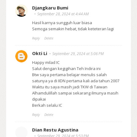
Djangkaru Bumi
September 28, 2024 at 4:44 AM
Hasil karnya sungguh luar biasa
Semoga semakin hebat, tidak keteteran lagi
Reply
Delete
Okti Li
September 29, 2024 at 5:06 PM
Happy milad IC
Salut dengan kegigihan Teh Indira ini
Btw saya pertama belajar menulis salah
satunya ya di IIDN pertama kali ada tahun 2007
Waktu itu saya masih jadi TKW di Taiwan
Alhamdulillah sampai sekarang ilmunya masih
dipakai
Berkah selalu IC
Reply
Delete
Dian Restu Agustina
September 29, 2024 at 5:53 PM