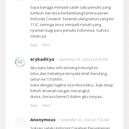
Saya bangga menjadi salah satu penulis yang
tumbuh dan bisa berkembang karena peran
Indscript Creative. Selamat ulang tahun yang ke-
17 IC, semoga terus menjadi rumah yang
nyaman bagi para penulis Indonesia. Sukses
selalu ya
Reply
Delete
erykaditya
September 29, 2024 at 8:20 PM
Aku baru tahu info tentang indscript ini
mba..dan hebatnya ternyata telah berulang
tahun ke 17 tohhh...
Suka dengan tagline nya mba indira...kaki tetap
kokoh dirumah tangan merangkul
dunia...berasa bener2 dalem gitu isinyaa..
Reply
Delete
Anonymous
September 30, 2024 at 7:56 AM
Sukses selalu Indscript Creative! Pengalaman