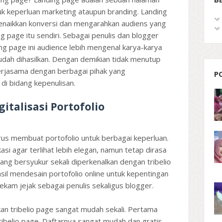
k keperluan marketing ataupun branding. Landing
menaikkan konversi dan mengarahkan audiens yang
g page itu sendiri. Sebagai penulis dan blogger
ing page ini audience lebih mengenal karya-karya
udah dihasilkan. Dengan demikian tidak menutup
erjasama dengan berbagai pihak yang
P
di bidang kepenulisan.
italisasi Portofolio
arus membuat portofolio untuk berbagai keperluan.
i agar terlihat lebih elegan, namun tetap dirasa
rang bersyukur sekali diperkenalkan dengan tribelio
asil mendesain portofolio online untuk kepentingan
kam jejak sebagai penulis sekaligus blogger.
an tribelio page sangat mudah sekali. Pertama
tribelio page. Daftarnya sangat mudah dan gratis,