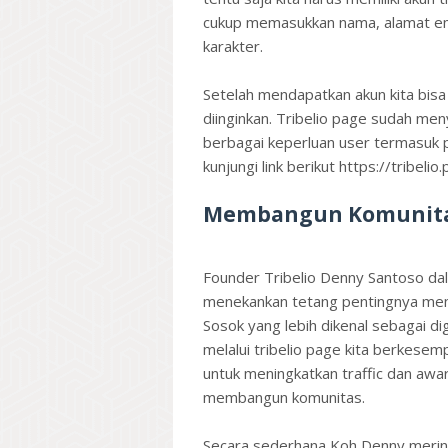
cukup memasukkan nama, alamat emai
karakter.
Setelah mendapatkan akun kita bisa
diinginkan. Tribelio page sudah me
berbagai keperluan user termasuk po
kunjungi link berikut https://tribelio
Membangun Komunitas
Founder Tribelio Denny Santoso dal
menekankan tetang pentingnya membu
Sosok yang lebih dikenal sebagai d
melalui tribelio page kita berkese
untuk meningkatkan traffic dan awa
membangun komunitas.
Secara sederhana Koh Denny merin