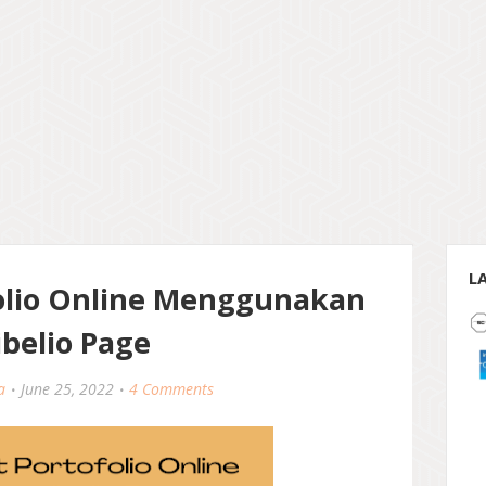
L
lio Online Menggunakan
ibelio Page
a
June 25, 2022
4 Comments