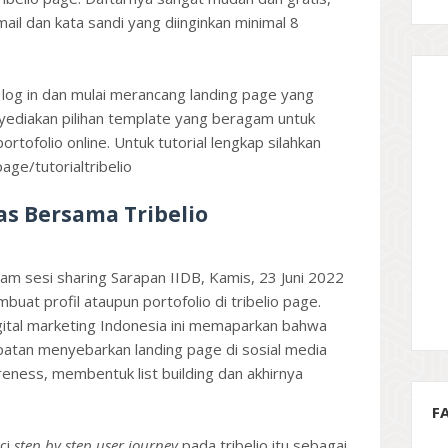
l dan kata sandi yang diinginkan minimal 8
 log in dan mulai merancang landing page yang
nyediakan pilihan template yang beragam untuk
rtofolio online. Untuk tutorial lengkap silahkan
.page/tutorialtribelio
 Bersama Tribelio
am sesi sharing Sarapan IIDB, Kamis, 23 Juni 2022
at profil ataupun portofolio di tribelio page.
igital marketing Indonesia ini memaparkan bahwa
mpatan menyebarkan landing page di sosial media
reness, membentuk list building dan akhirnya
F
ci
step by step user journey
pada tribelio itu sebagai