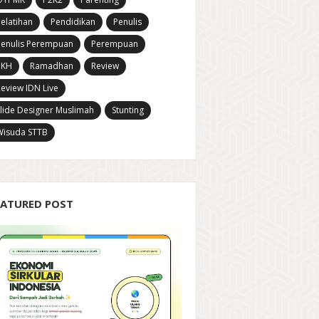
elatihan
Pendidikan
Penulis
Penulis Perempuan
Perempuan
PKH
Ramadhan
Review
eview IDN Live
lide Designer Muslimah
Stunting
Wisuda STTB
EATURED POST