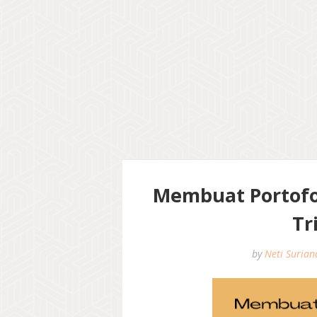
Membuat Portofo
Tr
by
Neti Surian