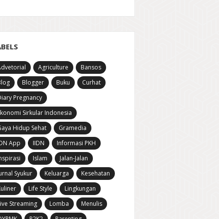
ABELS
dvetorial
Agriculture
Bansos
Blog
Blogger
Buku
Curhat
iary Pregnancy
konomi Sirkular Indonesia
aya Hidup Sehat
Gramedia
IDN App
IIDN
Informasi PKH
nspirasi
Islam
Jalan-Jalan
urnal Syukur
Keluarga
Kesehatan
uliner
Life Style
Lingkungan
ive Streaming
Lomba
Menulis
OYPMK
P2K2
Parenting