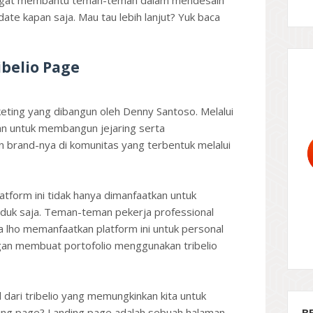
sangat membantu teman-teman dalam mendesain
date kapan saja. Mau tau lebih lanjut? Yuk baca
belio Page
rketing yang dibangun oleh Denny Santoso. Melalui
n untuk membangun jejaring serta
brand-nya di komunitas yang terbentuk melalui
form ini tidak hanya dimanfaatkan untuk
oduk saja. Teman-teman pekerja professional
a lho memanfaatkan platform ini untuk personal
ngan membuat portofolio menggunakan tribelio
l dari tribelio yang memungkinkan kita untuk
ding page? Landing page adalah sebuah halaman
B