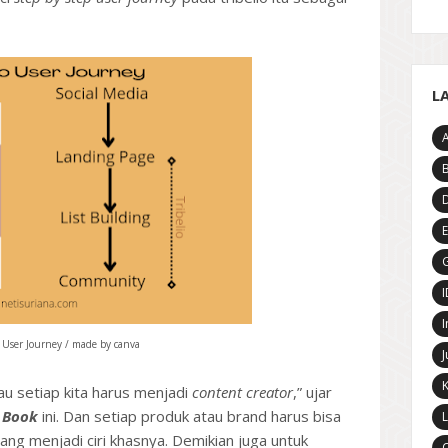
L
A
D
E
G
I
o User Journey / made by canva
J
K
mau setiap kita harus menjadi
content creator
,” ujar
k Book
ini. Dan setiap produk atau brand harus bisa
L
g menjadi ciri khasnya. Demikian juga untuk