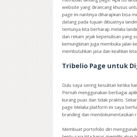
website yang dirancang khusus untu
page ini nantinya diharapkan bisa 
datang pada tujuan dibuatnya landin
tentunya kita berharap melalui land
dan rekam jejak kepenulisan yang s
kemungkinan juga membuka jalan k
membutuhkan jasa dan keahlian kita 
Tribelio Page untuk Dig
Dulu saya sering kesulitan ketika h
Pernah menggunakan berbagai aplikas
kurang puas dan tidak praktis. Seka
page Melalui platform ini saya berh
branding dan mendokumentasikan re
Membuat portofolio diri menggunak
tentu saja kita harus memiliki akun 