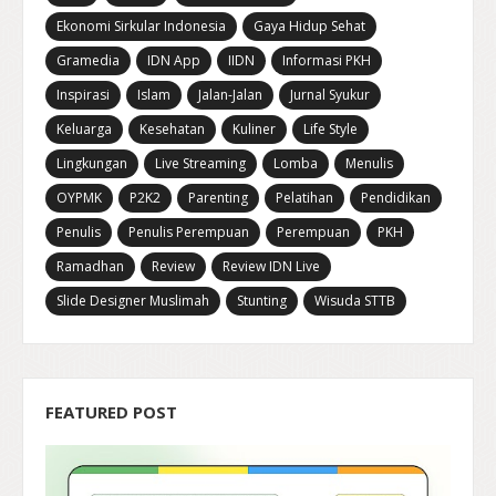
Ekonomi Sirkular Indonesia
Gaya Hidup Sehat
Gramedia
IDN App
IIDN
Informasi PKH
Inspirasi
Islam
Jalan-Jalan
Jurnal Syukur
Keluarga
Kesehatan
Kuliner
Life Style
Lingkungan
Live Streaming
Lomba
Menulis
OYPMK
P2K2
Parenting
Pelatihan
Pendidikan
Penulis
Penulis Perempuan
Perempuan
PKH
Ramadhan
Review
Review IDN Live
Slide Designer Muslimah
Stunting
Wisuda STTB
FEATURED POST