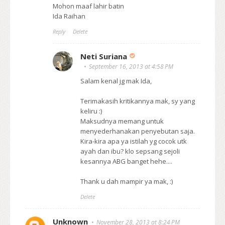
Mohon maaf lahir batin
Ida Raihan
Reply
Delete
Neti Suriana
September 16, 2013 at 4:58 PM
Salam kenal jg mak Ida,
Terimakasih kritikannya mak, sy yang
keliru :)
Maksudnya memang untuk
menyederhanakan penyebutan saja.
Kira-kira apa ya istilah yg cocok utk
ayah dan ibu? klo sepsang sejoli
kesannya ABG banget hehe....
Thank u dah mampir ya mak, :)
Delete
Unknown
November 28, 2013 at 8:24 PM