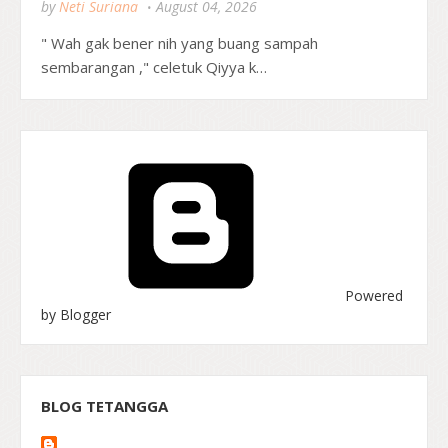
by
Neti Suriana
August 04, 2026
" Wah gak bener nih yang buang sampah
sembarangan ," celetuk Qiyya k…
Powered
by Blogger
BLOG TETANGGA