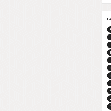
L
A
D
E
G
I
J
K
L