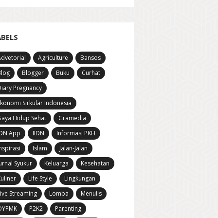
ABELS
dvetorial
Agriculture
Bansos
Blog
Blogger
Buku
Curhat
iary Pregnancy
konomi Sirkular Indonesia
aya Hidup Sehat
Gramedia
IDN App
IIDN
Informasi PKH
nspirasi
Islam
Jalan-Jalan
urnal Syukur
Keluarga
Kesehatan
uliner
Life Style
Lingkungan
ive Streaming
Lomba
Menulis
OYPMK
P2K2
Parenting