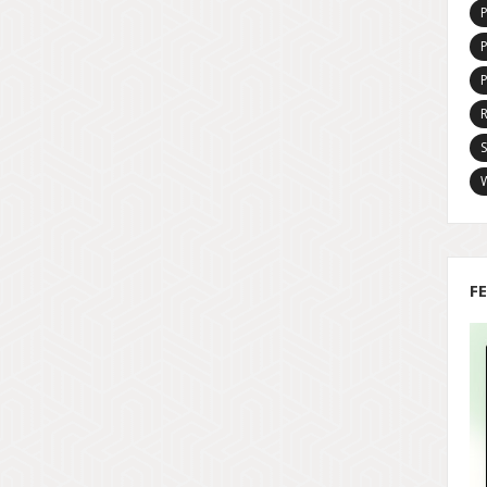
P
R
S
F