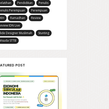
elatihan
Pendidikan
Penulis
Penulis Perempuan
Perempuan
PKH
Ramadhan
Review
eview IDN Live
lide Designer Muslimah
Stunting
Wisuda STTB
EATURED POST