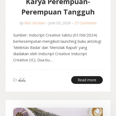
Karya Perempuan-
Perempuan Tangguh
by
Neti Suriana
June 05, 2024
27 Comments
Sumber: Indscript Creative Sabtu (01/06/2024)
berkesempatan mengikuti launching buku antologi
'Melintas Badai' dan 'Menolak Rapuh' yang
diadakan oleh Indscript Creative Indscript
Creative (IC). Dua bu…
buku
Read more