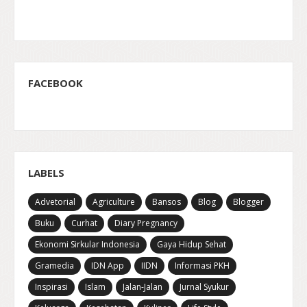
FACEBOOK
LABELS
Advetorial
Agriculture
Bansos
Blog
Blogger
Buku
Curhat
Diary Pregnancy
Ekonomi Sirkular Indonesia
Gaya Hidup Sehat
Gramedia
IDN App
IIDN
Informasi PKH
Inspirasi
Islam
Jalan-Jalan
Jurnal Syukur