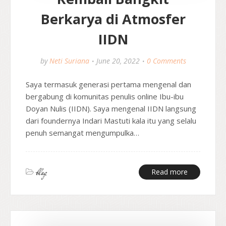
Berkarya di Atmosfer
IIDN
by
Neti Suriana
June 20, 2022
0 Comments
Saya termasuk generasi pertama mengenal dan
bergabung di komunitas penulis online Ibu-ibu
Doyan Nulis (IIDN). Saya mengenal IIDN langsung
dari foundernya Indari Mastuti kala itu yang selalu
penuh semangat mengumpulka…
blog
Read more