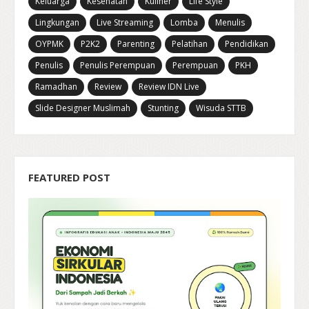
Keluarga
Kesehatan
Kuliner
Life Style
Lingkungan
Live Streaming
Lomba
Menulis
OYPMK
P2K2
Parenting
Pelatihan
Pendidikan
Penulis
Penulis Perempuan
Perempuan
PKH
Ramadhan
Review
Review IDN Live
Slide Designer Muslimah
Stunting
Wisuda STTB
FEATURED POST