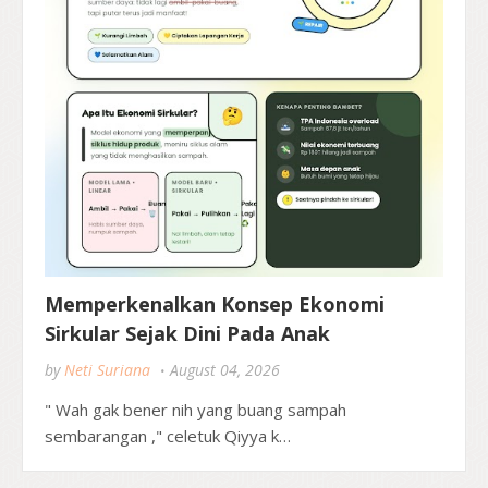
Memperkenalkan Konsep Ekonomi
Sirkular Sejak Dini Pada Anak
by
Neti Suriana
August 04, 2026
" Wah gak bener nih yang buang sampah
sembarangan ," celetuk Qiyya k…